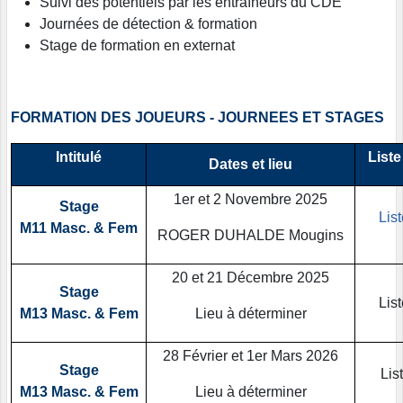
Suivi des potentiels par les entraîneurs du CDE
Journées de détection & formation
Stage de formation en externat
FORMATION DES JOUEURS - JOURNEES ET STAGES
Intitulé
Liste
Dates et lieu
1er et 2 Novembre 2025
Stage
Lis
M11 Masc. & Fem
ROGER DUHALDE Mougins
20 et 21 Décembre 2025
Stage
Lis
M13 Masc. & Fem
Lieu à déterminer
28 Février et 1er Mars 2026
Stage
Lis
M13 Masc. & Fem
Lieu à déterminer