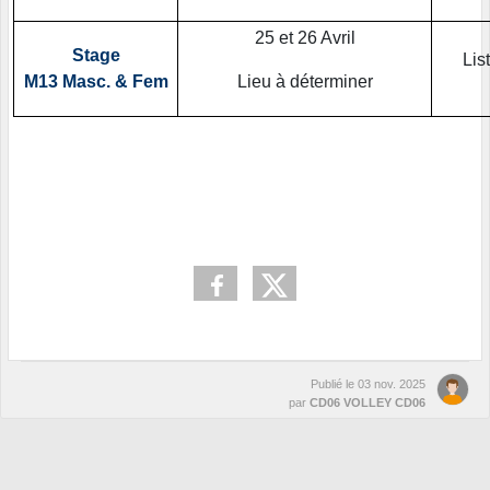
25 et 26 Avril
Stage
Lis
M13 Masc. & Fem
Lieu à déterminer
Publié le
03 nov. 2025
par
CD06 VOLLEY CD06