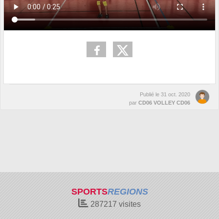
Publié le
31 oct. 2020
par
CD06 VOLLEY CD06
SPORTS
REGIONS
287217
visites