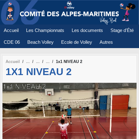
Panneau de gestion des cookies
Accueil
Les Championnats
Les documents
Stage d'Été
CDE 06
Beach Volley
Ecole de Volley
Autres
Accueil
1x1 NIVEAU 2
1X1 NIVEAU 2