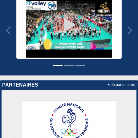
Précedent
Sui
PARTENAIRES
+ de partenaires