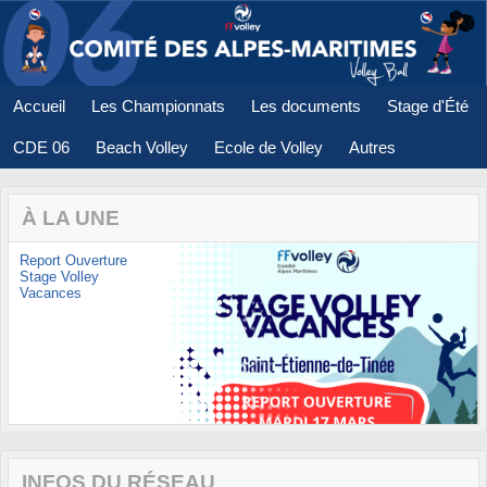
Panneau de gestion des cookies
Accueil
Les Championnats
Les documents
Stage d'Été
CDE 06
Beach Volley
Ecole de Volley
Autres
À LA UNE
Report Ouverture
Stage Volley
Vacances
INFOS DU RÉSEAU