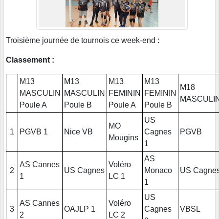
Troisième journée de tournois ce week-end :
Classement :
M13
M13
M13
M13
M18
MASCULIN
MASCULIN
FEMININ
FEMININ
MASCULI
Poule A
Poule B
Poule A
Poule B
US
MO
1
PGVB 1
Nice VB
Cagnes
PGVB
Mougins
1
AS
AS Cannes
Voléro
2
US Cagnes
Monaco
US Cagne
1
LC 1
1
US
AS Cannes
Voléro
3
OAJLP 1
Cagnes
VBSL
2
LC 2