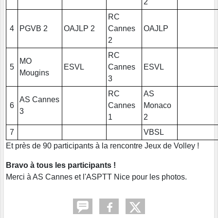
2
RC
4
PGVB 2
OAJLP 2
Cannes
OAJLP
2
RC
MO
5
ESVL
Cannes
ESVL
Mougins
3
RC
AS
AS Cannes
6
Cannes
Monaco
3
1
2
7
VBSL
Et près de 90 participants à la rencontre Jeux de Volley !
Bravo à tous les participants !
Merci à AS Cannes et l'ASPTT Nice pour les photos.