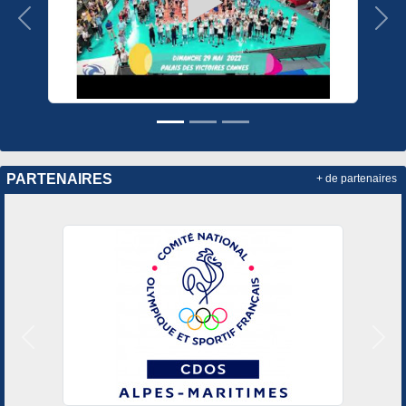
Précedent
Sui
PARTENAIRES
+ de partenaires
Précedent
Suiv