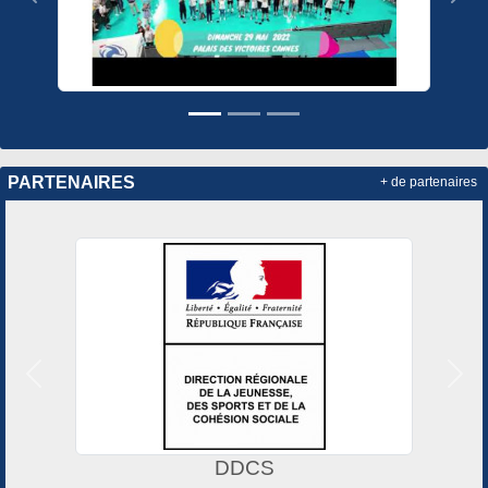
Précedent
Sui
PARTENAIRES
+ de partenaires
Précedent
Suiv
DDCS