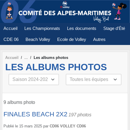
Panneau de gestion des cookies
Accueil
Les Championnats
Les documents
Stage d'Été
CDE 06
Beach Volley
Ecole de Volley
Autres
Accueil
Les albums photos
LES ALBUMS PHOTOS
9 albums photo
FINALES BEACH 2X2
197 photos
Publié le
15 mars 2025
par
CD06 VOLLEY CD06